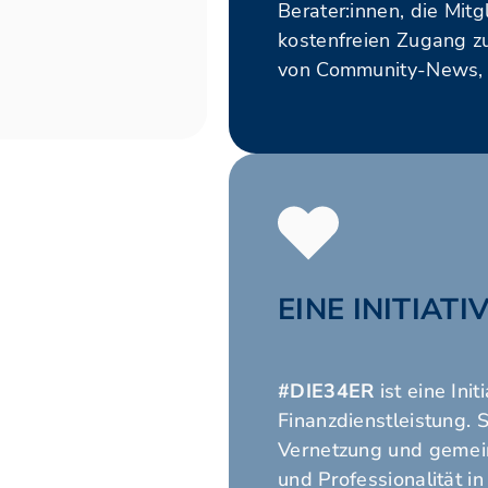
Berater:innen, die Mit
kostenfreien Zugang z
von Community-News, E
EINE INITIAT
#DIE34ER
ist eine In
Finanzdienstleistung. 
Vernetzung und gemei
und Professionalität i