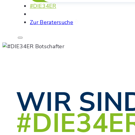
#DIE34ER
Zur Beratersuche
WIR SIN
#DIE34E