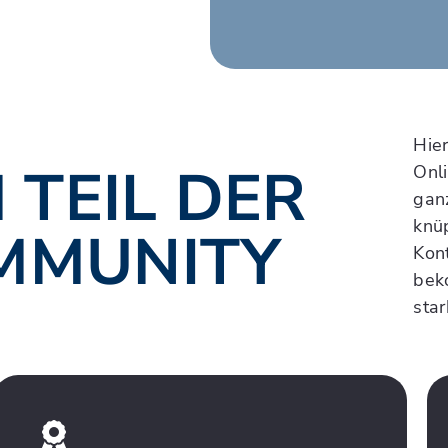
Hier
TEIL DER
Onl
gan
knü
MMUNITY
Kon
beko
sta