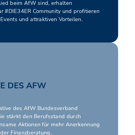
glied beim AfW sind, erhalten
ur #DIE34ER Community und profitieren
vents und attraktiven Vorteilen.
IVE DES AFW
itiative des AfW Bundesverband
Sie stärkt den Berufsstand durch
nsame Aktionen für mehr Anerkennung
n der Finanzberatung.