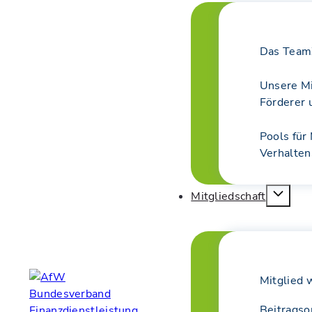
Das Team
Unsere Mi
Förderer 
Pools für
Verhalte
Mitgliedschaft
Mitglied 
Beitragso