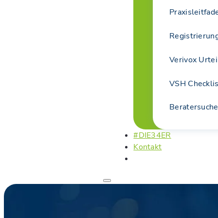
Praxisleitfa
Registrierun
Verivox Urtei
VSH Checkli
Beratersuch
#DIE34ER
Kontakt