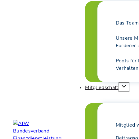
Das Team
Unsere Mi
Förderer 
Pools für
Verhalte
Mitgliedschaft
Mitglied 
Beitragso