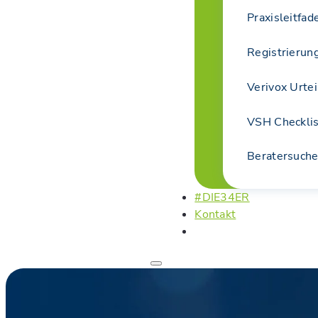
Praxisleitfa
Registrierun
Verivox Urtei
VSH Checkli
Beratersuch
#DIE34ER
Kontakt