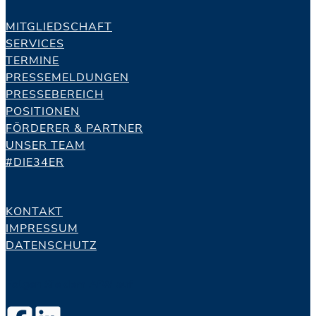
MITGLIEDSCHAFT
SERVICES
TERMINE
PRESSEMELDUNGEN
PRESSEBEREICH
POSITIONEN
FÖRDERER & PARTNER
UNSER TEAM
#DIE34ER
KONTAKT
IMPRESSUM
DATENSCHUTZ
Folgen Sie dem AfW auf