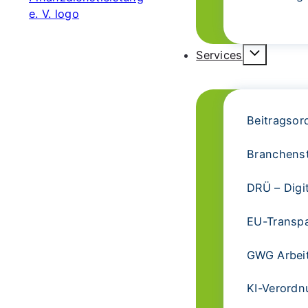
Services
Beitragsor
Branchens
DRÜ – Digi
EU-Transp
GWG Arbeit
KI-Verordn