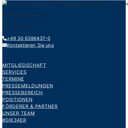
Kurfürstendamm 37
10719 Berlin
+49 30 6396437-0
Kontaktieren Sie uns
MITGLIEDSCHAFT
SERVICES
TERMINE
PRESSEMELDUNGEN
PRESSEBEREICH
POSITIONEN
FÖRDERER & PARTNER
UNSER TEAM
#DIE34ER