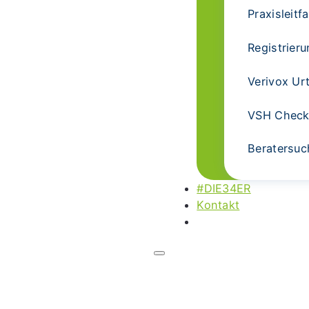
Praxisleit
Registrier
Verivox Urt
VSH Checkl
Beratersuc
#DIE34ER
Kontakt