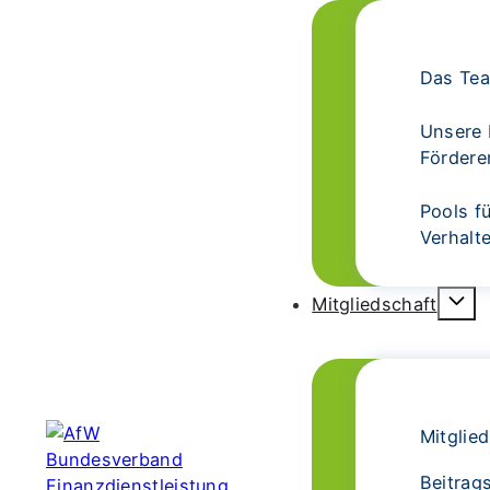
Das Te
Unsere 
Fördere
Pools f
Verhalt
Mitgliedschaft
Mitglie
Beitrag