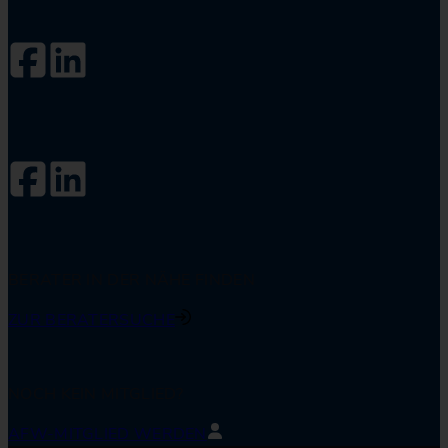
Folgen Sie dem AfW auf
Folgen Sie #DIE34ER auf
BERATER IN DER NÄHE FINDEN
ZUR BERATERSUCHE
NOCH KEIN MITGLIED?
AFW-MITGLIED WERDEN