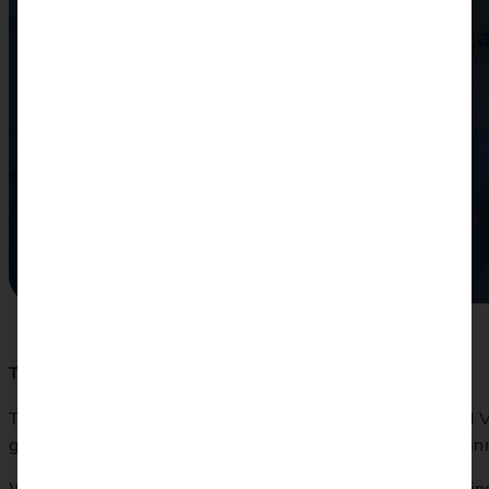
Beim Norddeutschen Versicherungstag 
Versicherungsbranche.
Handelskammer Hamburg
16/05/2024
Tradition trifft Zukunft
Treffen Sie am 16. Mai alle relevanten Produktgeber und 
genießen Sie mit Freunden, Kollegen und Partnern die e