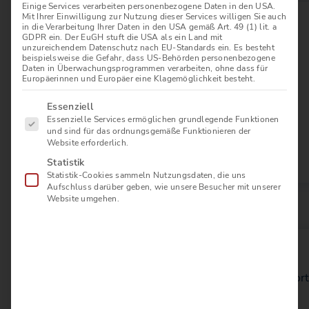
Einige Services verarbeiten personenbezogene Daten in den USA.
Mit Ihrer Einwilligung zur Nutzung dieser Services willigen Sie auch
in die Verarbeitung Ihrer Daten in den USA gemäß Art. 49 (1) lit. a
GDPR ein. Der EuGH stuft die USA als ein Land mit
unzureichendem Datenschutz nach EU-Standards ein. Es besteht
Das Team
Ziele
beispielsweise die Gefahr, dass US-Behörden personenbezogene
Daten in Überwachungsprogrammen verarbeiten, ohne dass für
Europäerinnen und Europäer eine Klagemöglichkeit besteht.
Unsere Mitglieder
Förderer und Partner
Es folgt eine Liste der Service-Gruppen, für die eine E
Essenziell
Essenzielle Services ermöglichen grundlegende Funktionen
und sind für das ordnungsgemäße Funktionieren der
Pools für Makler
Website erforderlich.
Verhaltenskodex
Statistik
Statistik-Cookies sammeln Nutzungsdaten, die uns
Aufschluss darüber geben, wie unsere Besucher mit unserer
Mitgliedschaft
Website umgehen.
Mitglied werden
Mitgliedervort
Beitragsordnung & Satzung