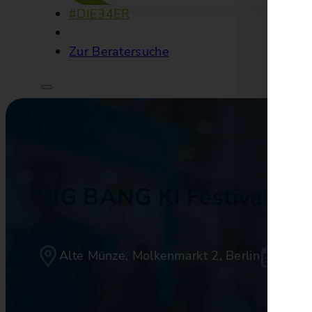
#DIE34ER
Zur Beratersuche
BIG BANG KI Festival
Alte Münze, Molkenmarkt 2, Berlin
10/0