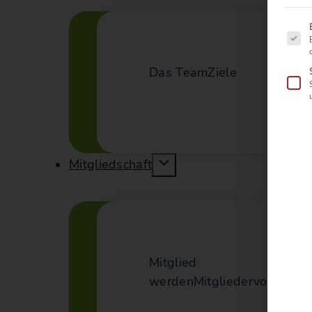
Es f
Das Team
Ziele
Mitgliedschaft
Mitglied
werden
Mitgliedervorteile