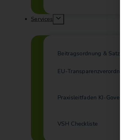
Services
Beitragsordnung & Satzung
EU-Transparenzverordnung (T
Praxisleitfaden KI-Governance
VSH Checkliste