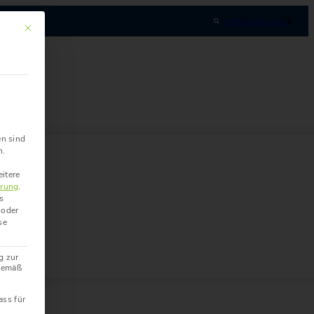
Mitgliederlogin
Mit diesem Button wird der Dialog geschlossen. Seine Funktionalität ist i
en sind
n.
itere
ärung
.
s
 oder
se
g zur
 gemäß
ss für