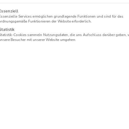
olgt eine Liste der Service-Gruppen, für die eine Einw
Essenziell
Essenzielle Services ermöglichen grundlegende Funktionen und sind für das
ordnungsgemäße Funktionieren der Website erforderlich.
Unsere Mitglieder
Pools für 
Statistik
Statistik-Cookies sammeln Nutzungsdaten, die uns Aufschluss darüber geben, 
Förderer und Partner
Verhalten
unsere Besucher mit unserer Website umgehen.
Beitragsordnung &
Satzung