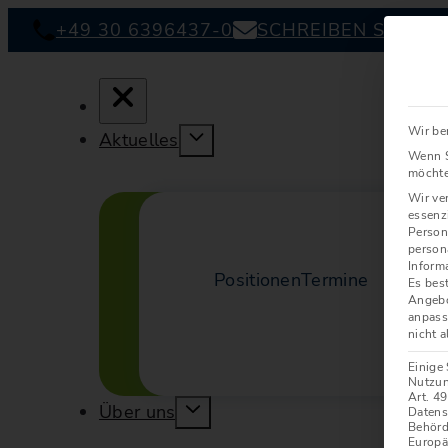
+49 30 6396437-0
SCHREIBEN SIE UN
Wir be
Aktuelles
Wenn S
möchte
Wir ve
essenz
Person
person
Inform
Positionen
Termine
Es best
Angebo
anpass
nicht a
Einige
Nutzun
Art. 4
Über uns
Datens
Behörd
Europä