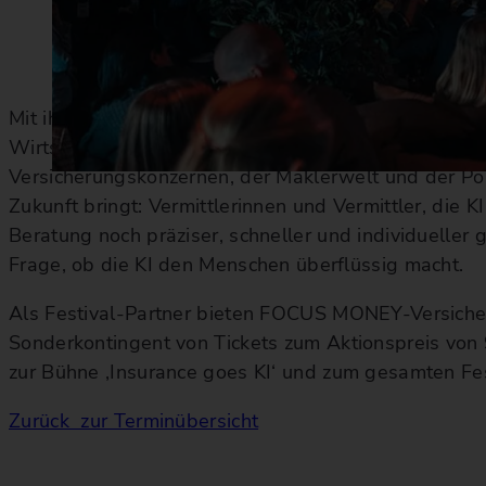
Mit ihrer Expertise auf der „Insurance goes KI“-Büh
Wirtschaftsinstituten, Verbänden, Aufsichtsbehörden
Versicherungskonzernen, der Maklerwelt und der Polit
Zukunft bringt: Vermittlerinnen und Vermittler, die 
Beratung noch präziser, schneller und individueller g
Frage, ob die KI den Menschen überflüssig macht.
Als Festival-Partner bieten FOCUS MONEY-Versiche
Sonderkontingent von Tickets zum Aktionspreis von 
zur Bühne ‚Insurance goes KI‘ und zum gesamten Fe
Zurück zur Terminübersicht