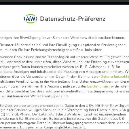
S
Datenschutz-Präferenz
nötigen Ihre Einwilligung, bevor Sie unsere Website weiter besuchen können.
ie unter 16 Jahre alt sind und Ihre Einwilligung zu optionalen Services geben
n, müssen Sie Ihre Erziehungsberechtigten um Erlaubnis bitten.
rwenden Cookies und andere Technologien auf unserer Website. Einige von ihn
iell, während andere uns helfen, diese Website und Ihre Erfahrung zu verbesser
enbezogene Daten können verarbeitet werden (z. B. IP-Adressen), z. B. für
alisierte Anzeigen und Inhalte oder die Messung von Anzeigen und Inhalten.
We
ationen über die Verwendung Ihrer Daten finden Sie in unserer
Datenschutzerkl
Pressemeldungen
eht keine Verpflichtung, in die Verarbeitung Ihrer Daten einzuwilligen, um diese
t zu nutzen.
Sie können Ihre Auswahl jederzeit unter
Einstellungen
widerrufen
Pressebereich
en.
Bitte beachten Sie, dass aufgrund individueller Einstellungen möglicherwei
lle Funktionen der Website verfügbar sind.
 Services verarbeiten personenbezogene Daten in den USA. Mit Ihrer Einwilligun
g dieser Services willigen Sie auch in die Verarbeitung Ihrer Daten in den USA
9 (1) lit. a GDPR ein. Der EuGH stuft die USA als ein Land mit unzureichendem
chutz nach EU-Standards ein. Es besteht beispielsweise die Gefahr, dass US-
en personenbezogene Daten in Überwachungsprogrammen verarbeiten, ohne da
erinnen und Europäer eine Klagemöglichkeit besteht.