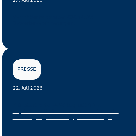
Vermittlerbarometer 2025/2026 –
Gewerbeversicherungen...
PRESSE
22. Juli 2026
Frühstartrente: AfW begrüßt frühe
Kapitalmarktteilhabe – und warnt vor der
Verdrängung unabhängiger Beratung...