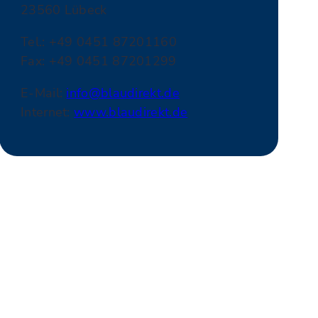
23560 Lübeck
Tel.: +49 0451 87201160
Fax: +49 0451 87201299
E-Mail:
info@blaudirekt.de
Internet:
www.blaudirekt.de