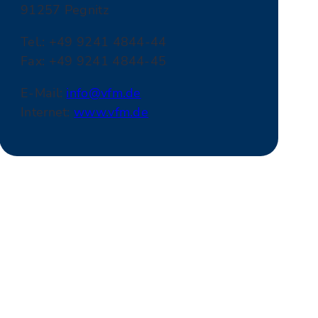
91257 Pegnitz
Tel.: +49 9241 4844-44
Fax: +49 9241 4844-45
E-Mail:
info@vfm.de
Internet:
www.vfm.de