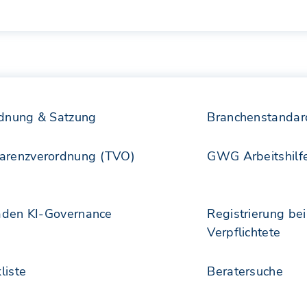
rdnung & Satzung
Branchenstanda
arenzverordnung (TVO)
GWG Arbeitshilf
faden KI-Governance
Registrierung b
Verpflichtete
liste
Beratersuche