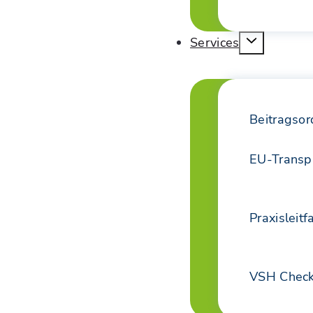
Services
Beitragso
EU-Transp
Praxisleit
VSH Check