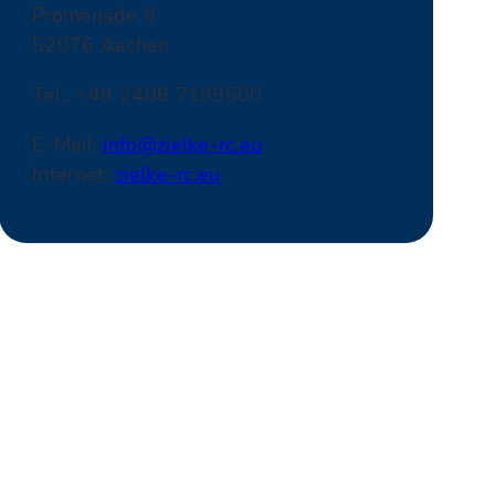
Promenade 9
52076 Aachen
Tel.: +49 2408 7199500
E-Mail:
info@zielke-rc.eu
Internet:
zielke-rc.eu