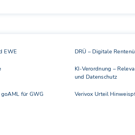
rd EWE
DRÜ – Digitale Rentenü
e
KI-Verordnung – Relevan
und Datenschutz
ei goAML für GWG
Verivox Urteil Hinweispf