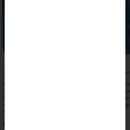
Bridge ITS GmbH
Gemeinsam die Zukunft der Finanzdienstleistung gest
Die Bridge ITS GmbH ist ein innovatives Softwareuntern
Die ganzheitliche Lösung Bridge begleitet als web- & cl
Terminplanung und -vorbereitung, über die interaktive Vi
2016 unterstützt Bridge Finanz- und Versicherungsberate
Versicherungsunternehmen. Tausende Nutzer beraten digit
ist Oskar Hallier.
Alle Unterstützer
Unsere Mitglieder
Zurück zur Startseite