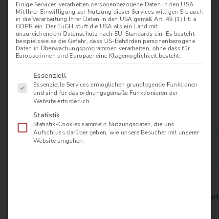
Einige Services verarbeiten personenbezogene Daten in den USA.
Mit Ihrer Einwilligung zur Nutzung dieser Services willigen Sie auch
in die Verarbeitung Ihrer Daten in den USA gemäß Art. 49 (1) lit. a
GDPR ein. Der EuGH stuft die USA als ein Land mit
unzureichendem Datenschutz nach EU-Standards ein. Es besteht
Das Team
Ziele
beispielsweise die Gefahr, dass US-Behörden personenbezogene
Daten in Überwachungsprogrammen verarbeiten, ohne dass für
Europäerinnen und Europäer eine Klagemöglichkeit besteht.
Unsere Mitglieder
Förderer und Partner
Es folgt eine Liste der Service-Gruppen, für die eine E
Essenziell
Essenzielle Services ermöglichen grundlegende Funktionen
und sind für das ordnungsgemäße Funktionieren der
Pools für Makler
Website erforderlich.
Verhaltenskodex
Statistik
Statistik-Cookies sammeln Nutzungsdaten, die uns
Aufschluss darüber geben, wie unsere Besucher mit unserer
Mitgliedschaft
Website umgehen.
Mitglied werden
Mitgliedervort
Beitragsordnung & Satzung