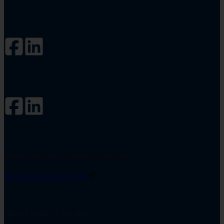
Folgen Sie dem AfW auf
Folgen Sie #DIE34ER auf
BERATER IN DER NÄHE FINDEN
ZUR BERATERSUCHE
NOCH KEIN MITGLIED?