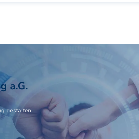
g a.G.
ng gestalten!