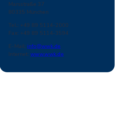
Marsstraße 37
80335 München
Tel.: +49 89 5114-2000
Fax: +49 89 5114-3594
E-Mail:
info@wwk.de
Internet:
www.wwk.de