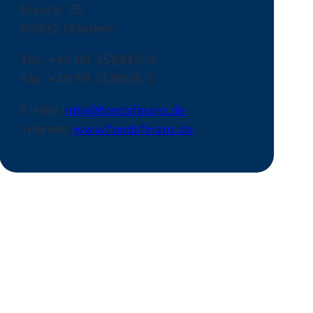
Riesstr. 25
80992 München
Tel.: +49 89 158815-0
Fax: +49 89 158835-0
E-Mail:
info@fondsfinanz.de
Internet:
www.fondsfinanz.de