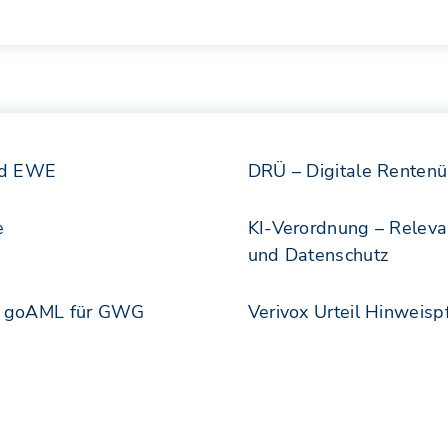
rd EWE
DRÜ – Digitale Rentenü
e
KI-Verordnung – Relevan
und Datenschutz
ei goAML für GWG
Verivox Urteil Hinweispf