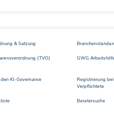
rdnung & Satzung
Branchenstanda
arenzverordnung (TVO)
GWG Arbeitshilf
faden KI-Governance
Registrierung b
Verpflichtete
liste
Beratersuche