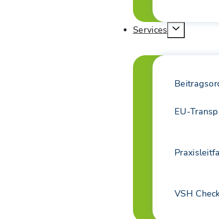
Services
Beitragso
EU-Transp
Praxisleit
VSH Check