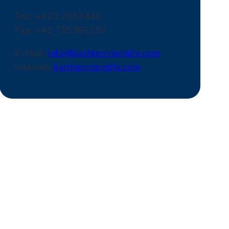
Tel.: +423 2653440
Fax: +41 715391150
E-Mail:
info@liechtensteinlife.com
Internet:
liechtensteinlife.com