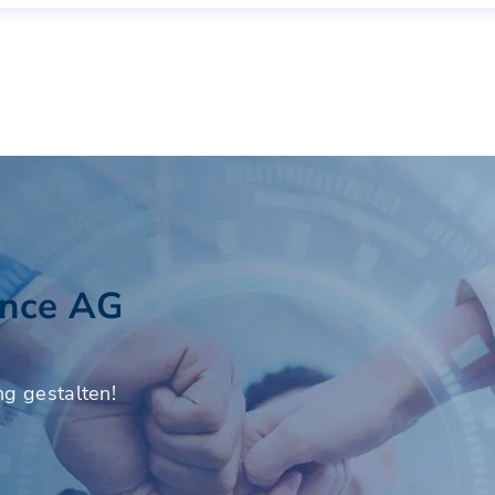
ance AG
ng gestalten!